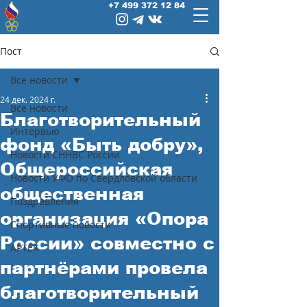
+7 499 372 12 84
Пост
Все новости
24 дек. 2024 г.
Все новости
Благотворительный
Интервью
фонд «Быть добру»,
Новости СННВС России
Общероссийская
Новости УФО по Свердловской области
общественная
Поздравления
организация «Опора
Спортивные новости
России» совместно с
АРТЕК
партнёрами провела
благотворительный