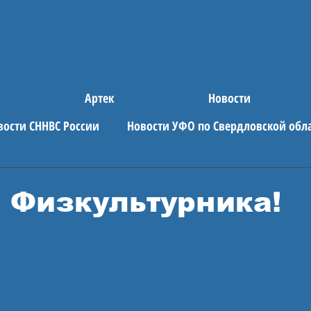
Артек
Новости
вости СННВС России
Новости УФО по Свердловской обл
е новости
АРТЕК
 Физкультурника!