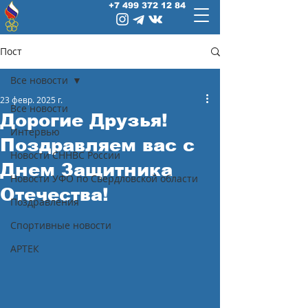
+7 499 372 12 84
Пост
Все новости
23 февр. 2025 г.
Все новости
Дорогие Друзья!
Интервью
Поздравляем вас с
Новости СННВС России
Днем Защитника
Новости УФО по Свердловской области
Отечества!
Поздравления
Спортивные новости
АРТЕК