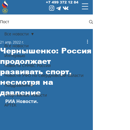
+7 499 372 12 84
Пост
Все новости
21 апр. 2022 г.
Все новости
Чернышенко: Россия
Интервью
продолжает
Новости СННВС России
развивать спорт,
Новости УФО по Свердловской области
несмотря на
Поздравления
давление
Спортивные новости
РИА Новости.
АРТЕК