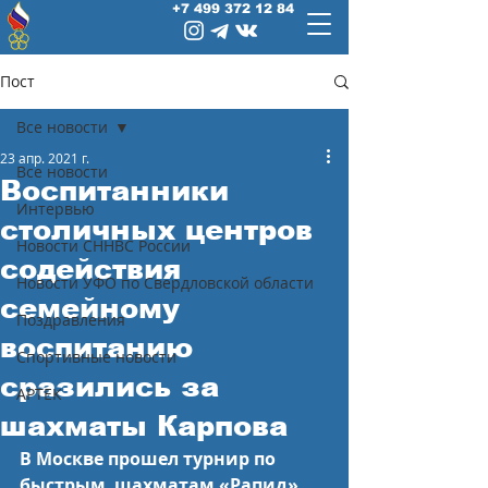
+7 499 372 12 84
Пост
Все новости
23 апр. 2021 г.
Все новости
Воспитанники
Интервью
столичных центров
Новости СННВС России
содействия
Новости УФО по Свердловской области
семейному
Поздравления
воспитанию
Спортивные новости
сразились за
АРТЕК
шахматы Карпова
В Москве прошел турнир по 
быстрым  шахматам «Рапид» 