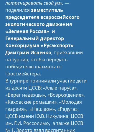
потренировать свой ум»,
 — 
поделился 
заместитель  
председателя всероссийского 
экологического движения 
«Зеленая Россия»  и 
Генеральный директор 
Консорциума «Русэкспорт» 
Дмитрий Исаенко
, приехавший 
на турнир, чтобы передать 
победителю шахматы от 
гроссмейстера.
В турнире принимали участие дети 
из десяти ЦССВ: «Алые паруса»,  
«Берег надежды», «Возрождение», 
«Каховские ромашки», «Молодая 
гвардия»,  «Наш дом», «Радуга», 
ЦССВ имени Ю.В. Никулина, ЦССВ 
им. Г.И. Россолимо,  а также ЦССВ 
№ 1. Золото взял воспитанник 