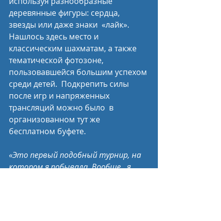
используя разнообразные 
деревянные фигуры: сердца, 
звезды или даже знаки  «лайк». 
Нашлось здесь место и 
классическим шахматам, а также  
тематической фотозоне, 
пользовавшейся большим успехом 
среди детей.  Подкрепить силы 
после игр и напряженных 
трансляций можно было  в 
организованном тут же 
бесплатном буфете.
«Это первый подобный турнир, на 
котором я побывала. Вообще,  я 
несильна в шахматах, но приехала 
сюда поддержать нашу команду,  
посмотреть ее выступления и 
научиться играть. Сразу скажу: 