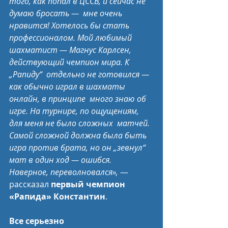
того, как попал в ЦССВ, и сейчас не 
думаю бросать —  мне очень 
нравится! Хотелось бы стать 
профессионалом. Мой любимый  
шахматист — Магнус Карлсен, 
действующий чемпион мира. К 
„Рапиду“  отдельно не готовился — 
как обычно играл в шахматы 
онлайн, в принципе  много знаю об 
игре. На турнире, по ощущениям, 
для меня не было сложных  матчей. 
Самой сложной должна была быть 
игра против брата, но он „зевнул“  
мат в один ход — ошибся. 
Наверное, переволновался»,
 — 
рассказал 
первый чемпион 
«Рапида» Константин
. 
Все серьезно 