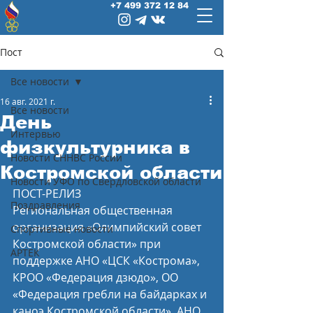
+7 499 372 12 84
Пост
Все новости
16 авг. 2021 г.
Все новости
День
Интервью
физкультурника в
Новости СННВС России
Костромской области
Новости УФО по Свердловской области
ПОСТ-РЕЛИЗ
Поздравления
Региональная общественная 
организация «Олимпийский совет 
Спортивные новости
Костромской области» при 
АРТЕК
поддержке АНО «ЦСК «Кострома», 
КРОО «Федерация дзюдо», ОО 
«Федерация гребли на байдарках и 
каноэ Костромской области», АНО 