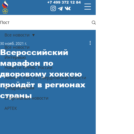
+7 499 372 12 84
Пост
Все новости
30 нояб. 2021 г.
Все новости
Всероссийский
Интервью
марафон по
Новости СННВС России
дворовому хоккею
Новости УФО по Свердловской области
пройдёт в регионах
Поздравления
страны
Спортивные новости
АРТЕК