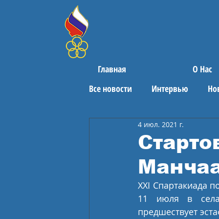
Главная
О Нас
Все новости
Интервью
Но
4 июл. 2021 г.
Поздравления
Спортивны
Старто
Манча
XXI Спартакиада п
11 июля в села 
предшествует эста