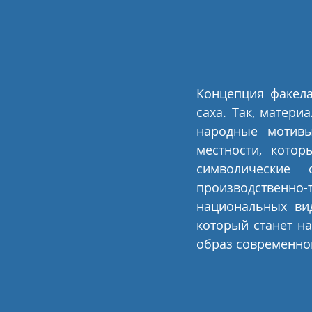
Концепция факела
саха. Так, матери
народные мотивы
местности, котор
символические 
производственно-т
национальных вид
который станет н
образ современно