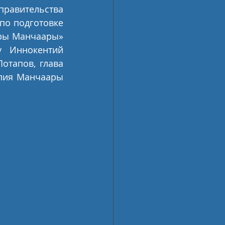
авительства 
по подготовке 
ры Манчаары» 
 Иннокентий 
отапов, глава 
лия Манчаары 