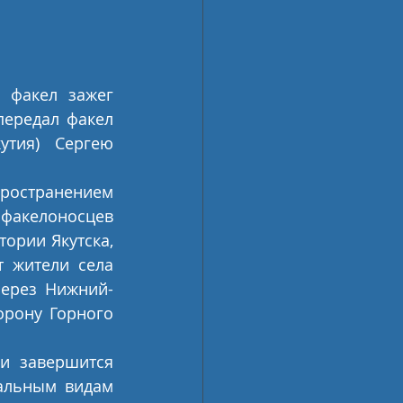
факел зажег 
ередал факел 
утия) Сергею 
остранением 
 факелоносцев 
рии Якутска, 
 жители села 
через Нижний-
орону Горного 
и завершится 
альным видам 