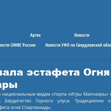
Артек
Новости
вости СННВС России
Новости УФО по Свердловской обл
е новости
АРТЕК
вала эстафета Огня
ары
о национальным видам спорта «Игры Манчаары» пр
Бердигестях Горного улуса. Традиционно о
фета огня Спартакиады.