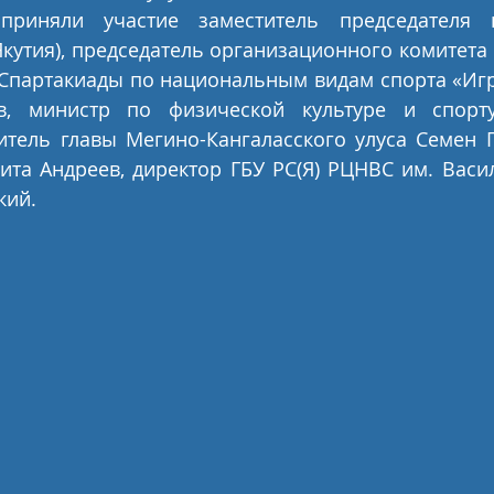
риняли участие заместитель председателя пр
Якутия), председатель организационного комитета 
 Спартакиады по национальным видам спорта «Иг
в, министр по физической культуре и спорту
итель главы Мегино-Кангаласского улуса Семен П
ита Андреев, директор ГБУ РС(Я) РЦНВС им. Васи
кий.