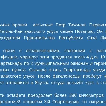
огня провел  алгысчыт Петр Тихонов. Первым 
егино-Кангаласского улуса Семен Потапов.. Он п
дседателя Правительства Республики Саха (Як
связи с ограничениями, связными с распр
фекции, маршрут огня продлится всего 4 дня. 10
артакиады по 2 муниципальным районам и террито
нных пункта. Сначала огонь Спартакиады увидят
аласского улуса. После факелоносцы пробегут 
ел отправится в Якутск, откуда возьмёт курс в ст
и эстафета преодолеет более 280 километров 
ремонией открытия XXI Спартакиады по национ