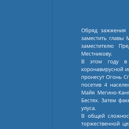
Обряд зажжения 
заместить главы М
заместителю Пре
Местникову.
В этом году в 
коронавирусной ин
пронесут Огонь Сп
посетив 4 населе
Майя Мегино-Канг
Бестях. Затем фак
улуса.
В общей сложност
торжественной це