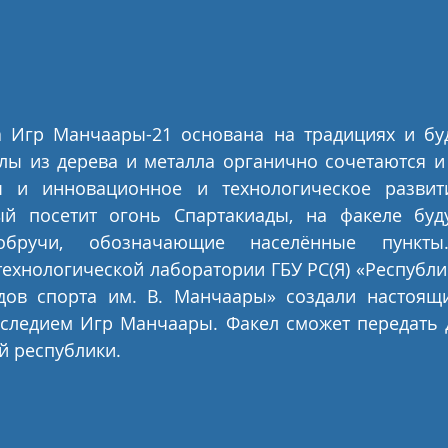
 Игр Манчаары-21 основана на традициях и бу
алы из дерева и металла органично сочетаются и
 и инновационное и технологическое развити
ый посетит огонь Спартакиады, на факеле буду
обручи, обозначающие населённые пункты.
ехнологической лаборатории ГБУ РС(Я) «Республи
ов спорта им. В. Манчаары» создали настоящий
аследием Игр Манчаары. Факел сможет передать д
й республики.