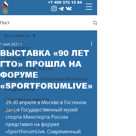
+7 499 372 12 84
Пост
Все новости
1 мая 2021 г.
Все новости
ВЫСТАВКА «90 ЛЕТ
Интервью
ГТО» ПРОШЛА НА
Новости СННВС России
ФОРУМЕ
Новости УФО по Свердловской области
«SPORTFORUMLIVE»
Поздравления
Спортивные новости
29-30 апреля в Москве в Гостином 
дворе Государственный музей 
АРТЕК
спорта Минспорта России 
представил на форуме 
«SportForumLive. Современный 