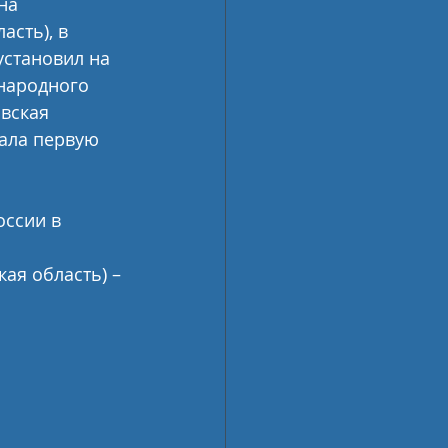
на 
сть), в 
установил на 
народного 
вская 
жала первую 
ссии в 
я область) – 