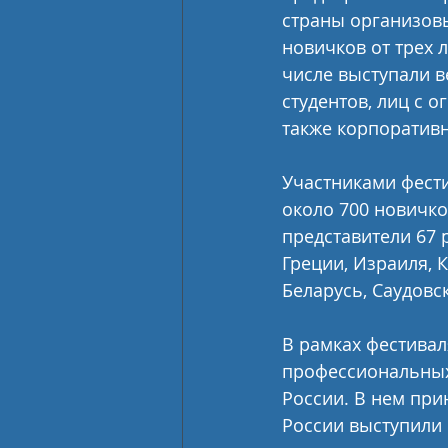
страны организовы
новичков от трех л
числе выступали в
студентов, лиц с 
также корпоратив
Участниками фести
около 700 новичко
представители 67 
Греции, Израиля, 
Беларусь, Саудовс
В рамках фестива
профессиональных 
России. В нем прин
России выступили 