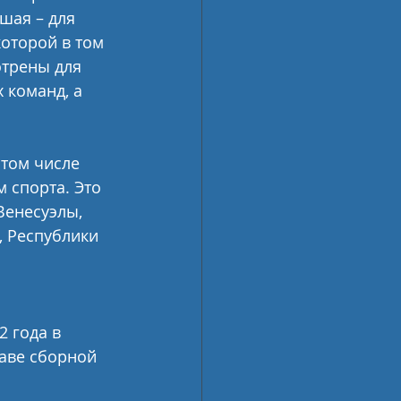
шая – для 
которой в том 
трены для 
 команд, а 
том числе 
 спорта. Это 
Венесуэлы, 
, Республики 
 года в 
таве сборной 