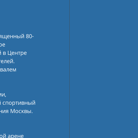
ященный 80-
ое 
 в Центре 
елей. 
валем 
и, 
й спортивный 
ния Москвы.
ой арене 