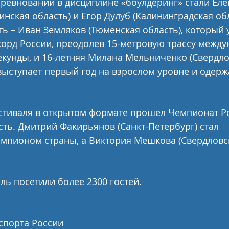
ревнований в дисциплине «боулдеринг» стали Еле
нская область) и Егор Дулуб (Калининградская обла
ть – Иван Земляков (Тюменская область), который 
орд России, преодолев 15-метровую трассу между
секунды, и 16-летняя Милана Мельниченко (Свердло
 выступает первый год на взрослом уровне и одер
стиваля в открытом формате прошел Чемпионат Ро
сть. Дмитрий Факирьянов (Санкт-Петербург) стал 
пионом страны, а Виктория Мешкова (Свердловска
ль посетили более 2300 гостей. 
спорта России