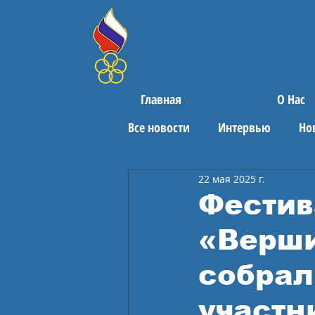
Главная
О Нас
Все новости
Интервью
Но
22 мая 2025 г.
Поздравления
Спортивны
Фестив
«Верши
собрал
участн