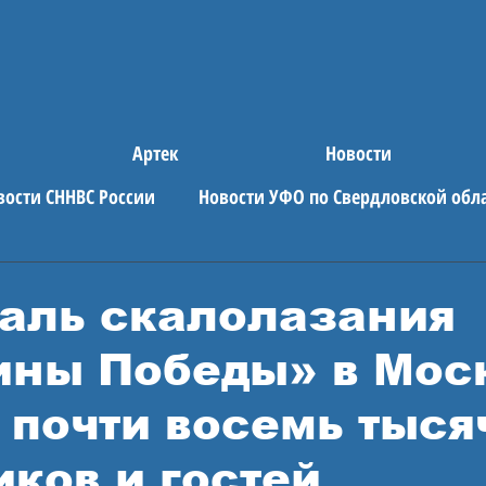
Артек
Новости
вости СННВС России
Новости УФО по Свердловской обл
е новости
АРТЕК
аль скалолазания
ны Победы» в Мос
 почти восемь тыся
иков и гостей