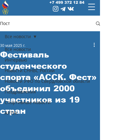
+7 499 372 12 84
Пост
Все новости
30 мая 2025 г.
Все новости
Фестиваль
Интервью
студенческого
Новости СННВС России
спорта «АССК. Фест»
Новости УФО по Свердловской области
объединил 2000
Поздравления
участников из 19
Спортивные новости
стран
АРТЕК