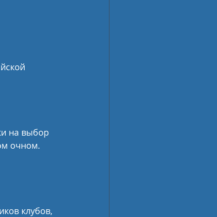
йской 
ки на выбор 
м очном. 
ков клубов, 