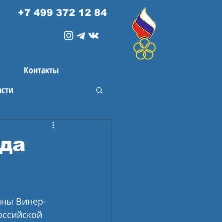
+7 499 372 12 84
Контакты
асти
да
ины Винер-
оссийской 