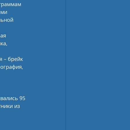
граммам 
ами 
льной 
ая 
ка, 
 – брейк 
еография, 
вались 95 
ники из 