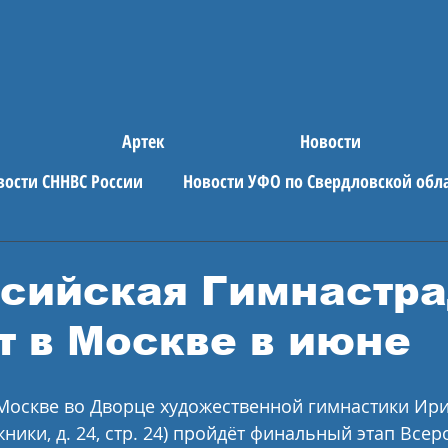
Артек
Новости
вости СННВС России
Новости УФО по Свердловской обл
е новости
АРТЕК
сийская Гимнастра
т в Москве в июне
 Москве во Дворце художественной гимнастики Ир
ники, д. 24, стр. 24) пройдёт финальный этап Всер