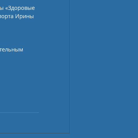
ы «Здоровые 
порта Ирины 
ительным 