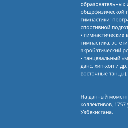
образовательных 
общефизической по
гимнастики; прог
спортивной подгот
• гимнастические 
гимнастика, эстети
акробатический ро
• танцевальный «
данc, хип-хоп и др
восточные танцы).
На данный момент 
коллективов, 1757
Узбекистана.