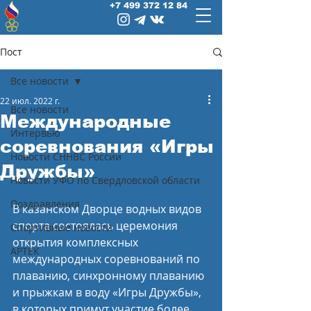
+7 499 372 12 84
Пост
Все новости
22 июл. 2022 г.
Все новости
Международные
Интервью
соревнования «Игры
Новости СННВС России
Дружбы»
Новости УФО по Свердловской области
Поздравления
В казанском Дворце водных видов 
спорта состоялась церемония 
Спортивные новости
открытия комплексных 
АРТЕК
международных соревнований по 
плаванию, синхронному плаванию 
и прыжкам в воду «Игры Дружбы», 
в которых примут участие более 