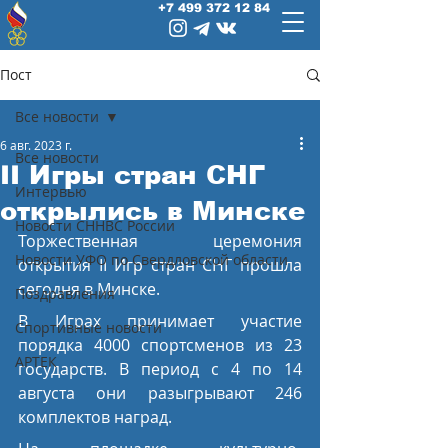
+7 499 372 12 84
Пост
Все новости
6 авг. 2023 г.
Все новости
II Игры стран СНГ
Интервью
открылись в Минске
Новости СННВС России
Торжественная церемония 
Новости УФО по Свердловской области
открытия II Игр стран СНГ прошла 
сегодня в Минске.
Поздравления
В Играх принимает участие 
Спортивные новости
порядка 4000 спортсменов из 23 
АРТЕК
государств. В период с 4 по 14 
августа они разыгрывают 246 
комплектов наград.