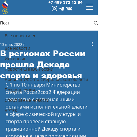
+7 499 372 12 84
Пост
Все новости
13 янв. 2022 г.
Все новости
В регионах России
Интервью
прошла Декада
Новости СННВС России
спорта и здоровья
Новости УФО по Свердловской области
С 1 по 10 января Министерство 
Поздравления
спорта Российской Федерации 
совместно с региональными 
Спортивные новости
органами исполнительной власти 
АРТЕК
в сфере физической культуры и 
спорта провели ставшую 
традиционной Декаду спорта и 
здоровья в целях популяризации 