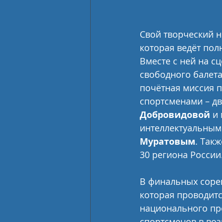
Свой творческий н
которая ведёт пол
Вместе с ней на сц
свободного балета
почётная миссия п
спортсменами – д
Добровидовой
 и
интеллектуальными
Муратовым
. Так
30 региона России
В финальных сорев
которая проводитс
национального про
спортсменов в возр