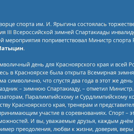
ворце спорта им. И. Ярыгина состоялась торжеств
я III Всероссийской зимней Спартакиады инвалидо
ей мероприятия поприветствовал Министр спорта 
Матыцин
.
мволичный день для Красноярского края и всей Ро
десь в Красноярске была открыта Всемирная зимня
ма символично, что спустя два года в этот же день
здник – зимнюю Спартакиаду, – отметил Министр. 
изаторам, Паралимпийскому и Сурдлимпийскому к
ству Красноярского края, тренерам и представител
принимающим участие в соревнованиях. Спорт – э
ожностей. И вы, уважаемые друзья, каждым днём
имер преодоления, любви к жизни, доверия, веры 