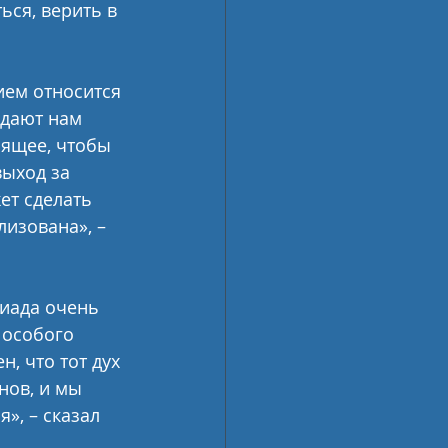
ся, верить в 
ем относится 
 дают нам 
сящее, чтобы 
ыход за 
ет сделать 
лизована», – 
киада очень 
 особого 
н, что тот дух 
нов, и мы 
», – сказал 