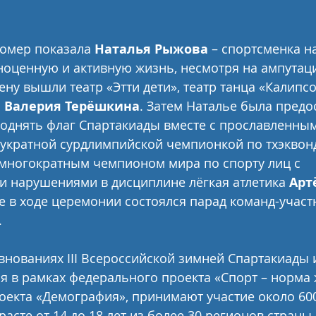
омер показала 
Наталья Рыжова
 – спортсменка на
ноценную и активную жизнь, несмотря на ампутаци
ену вышли театр «Этти дети», театр танца «Калипсо
 
Валерия Терёшкина
. Затем Наталье была предо
однять флаг Спартакиады вместе с прославленны
вукратной сурдлимпийской чемпионкой по тхэквон
 многократным чемпионом мира по спорту лиц с 
 нарушениями в дисциплине лёгкая атлетика 
Арт
же в ходе церемонии состоялся парад команд-участ
.
нованиях III Всероссийской зимней Спартакиады 
я в рамках федерального проекта «Спорт – норма 
екта «Демография», принимают участие около 60
асте от 14 до 18 лет из более 30 регионов страны.