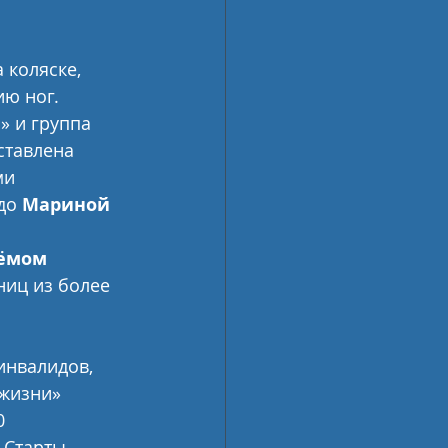
 коляске, 
ю ног. 
» и группа 
ставлена 
ми 
до 
Мариной 
ёмом 
ниц из более 
инвалидов, 
жизни» 
0 
 Старты 