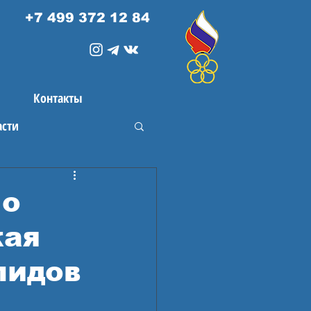
+7 499 372 12 84
Контакты
асти
но
кая
лидов