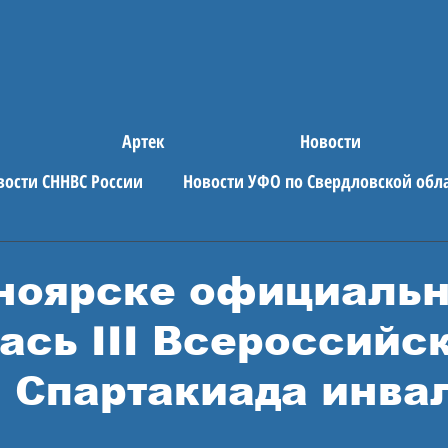
Артек
Новости
вости СННВС России
Новости УФО по Свердловской обл
е новости
АРТЕК
ноярске официаль
ась III Всероссийс
 Спартакиада инва