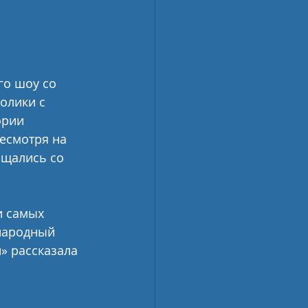
о шоу со 
олики с 
ории 
есмотря на 
щались со 
и самых 
народный 
» рассказала 