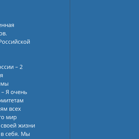
енная 
в. 
Российской 
ссии – 2 
я 
 мы 
– Я очень 
омитетам 
ям всех 
то мир 
 своей жизни 
в себя. Мы 