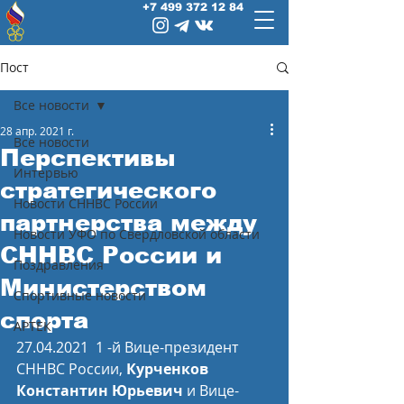
+7 499 372 12 84
Пост
Все новости
28 апр. 2021 г.
Все новости
Перспективы
Интервью
стратегического
Новости СННВС России
партнерства между
Новости УФО по Свердловской области
СННВС России и
Поздравления
Министерством
Спортивные новости
спорта
АРТЕК
27.04.2021  1 -й Вице-президент 
СННВС России, 
Курченков 
Константин Юрьевич
 и Вице-