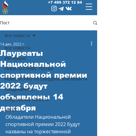
+7 499 372 12 84
Пост
Все новости
14 дек. 2022 г.
Все новости
Лауреаты
Интервью
Национальной
Новости СННВС России
спортивной премии
Новости УФО по Свердловской области
2022 будут
Поздравления
объявлены 14
Спортивные новости
декабря
АРТЕК
Обладатели Национальной 
спортивной премии 2022 будут 
названы на торжественной 