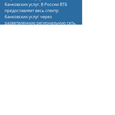
банковских услуг. В России ВТБ 
предоставляет весь спектр 
банковских услуг через 
разветвлённую региональную сеть. 
Дочерние организации Группы 
предоставляют услуги по лизингу, 
факторингу и другие финансовые 
сервисы и продукты. Основным 
акционером ВТБ является 
Правительство Российской 
Федерации.
Пресс-служба Минспорта России
Спортивные новости