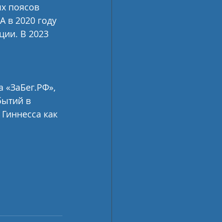
ых поясов 
А в 2020 году 
ии. В 2023 
 «ЗаБег.РФ», 
ытий в 
 Гиннесса как 