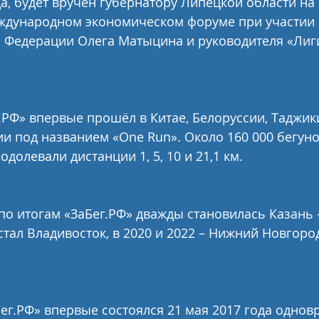
да, будет вручен губернатору Липецкой области на 
ждународном экономическом форуме при участии
 Федерации Олега Матыцина и руководителя «Лиги
г.РФ» впервые прошёл в Китае, Белоруссии, Таджики
и под названием «One Run». Около 160 000 бегуно
олевали дистанции 1, 5, 10 и 21,1 км.
по итогам «ЗаБег.РФ» дважды становилась Казань -
 стал Владивосток, в 2020 и 2022 – Нижний Новгород,
г.РФ» впервые состоялся 21 мая 2017 года одновр