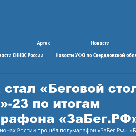
Артек
Новости
вости СННВС России
Новости УФО по Свердловской обл
е новости
АРТЕК
 стал «Беговой сто
»-23 по итогам
рафона «ЗаБег.РФ
гионах России прошёл полумарафон «ЗаБег.РФ». «Б