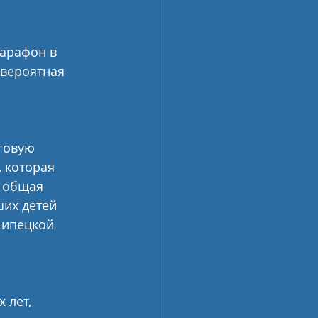
марафон в 
евероятная 
говую 
 которая 
а общая 
их детей 
Липецкой 
.
 лет, 