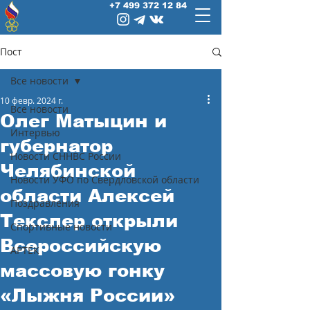
+7 499 372 12 84
Пост
Все новости
10 февр. 2024 г.
Все новости
Олег Матыцин и
Интервью
губернатор
Новости СННВС России
Челябинской
Новости УФО по Свердловской области
области Алексей
Поздравления
Текслер открыли
Спортивные новости
Всероссийскую
АРТЕК
массовую гонку
«Лыжня России»