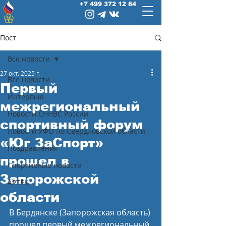
+7 499 372 12 84
Пост
Все новости
27 окт. 2025 г.
Все новости
Первый
Интервью
межрегиональный
Новости СННВС России
спортивный форум
Новости УФО по Свердловской области
«Юг ЗаСпорт»
Поздравления
прошел в
Спортивные новости
Запорожской
АРТЕК
области
В Бердянске (Запорожская область) 
прошел первый межрегиональный 