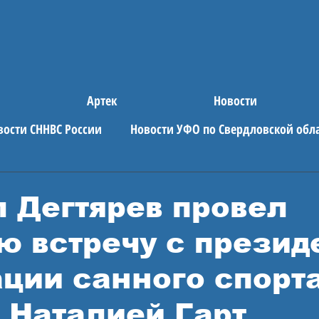
Артек
Новости
вости СННВС России
Новости УФО по Свердловской обл
е новости
АРТЕК
 Дегтярев провел
ю встречу с презид
ции санного спорт
 Наталией Гарт