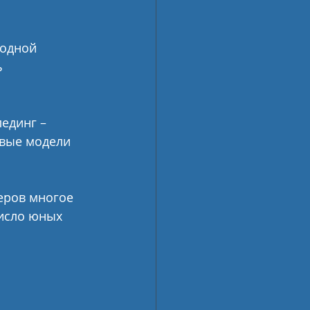
 
одной 
 
единг – 
овые модели 
еров многое 
число юных 