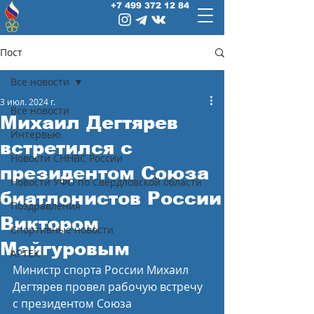
+7 499 372 12 84
Пост
Все новости
3 июл. 2024 г.
Все новости
Михаил Дегтярев
Интервью
встретился с
Новости СННВС России
президентом Союза
Новости УФО по Свердловской области
биатлонистов России
Поздравления
Виктором
Спортивные новости
Майгуровым
АРТЕК
Министр спорта России Михаил 
Дегтярев провел рабочую встречу 
с президентом Союза 