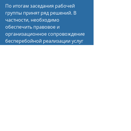
По итогам заседания рабочей 
группы принят ряд решений. В 
частности, необходимо 
обеспечить правовое и 
организационное сопровождение 
бесперебойной реализации услуг 
по спортивной подготовке в 
субъектах Российской Федерации, 
в которых реализуется 
Федеральный закон о социальном 
заказе. Будет определён список 
регионов, заинтересованных в 
апробации механизмов 
социального заказа по оказанию 
физкультурно-оздоровительных 
услуг и реализации «пилотных» 
проектов по апробации 
механизмов социального заказа в 