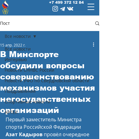
+7 499 372 12 84
Пост
Все новости
15 апр. 2022 г.
Все новости
В Минспорте
Интервью
обсудили вопросы
Новости СННВС России
совершенствованию
Новости УФО по Свердловской области
механизмов участия
Поздравления
негосударственных
Спортивные новости
организаций
АРТЕК
Первый заместитель Министра 
спорта Российской Федерации 
Азат Кадыров
 провёл очередное 