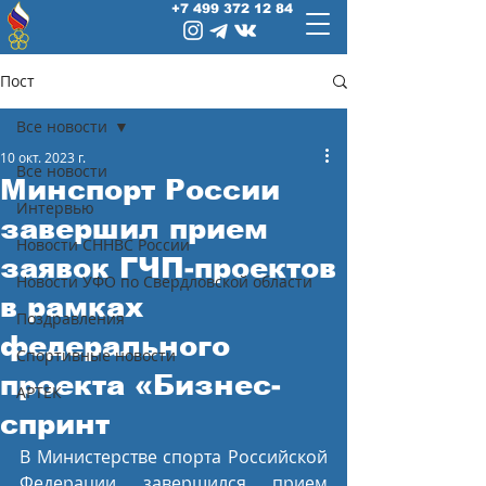
+7 499 372 12 84
Пост
Все новости
10 окт. 2023 г.
Все новости
Минспорт России
Интервью
завершил прием
Новости СННВС России
заявок ГЧП-проектов
Новости УФО по Свердловской области
в рамках
Поздравления
федерального
Спортивные новости
проекта «Бизнес-
АРТЕК
спринт
В Министерстве спорта Российской 
Федерации завершился прием 