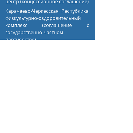
центр (концессионное соглашение)
Карачаево-Черкесская Республика: 
физкультурно-оздоровительный 
комплекс (соглашение о 
государственно-частном 
партнерстве)
Ставропольский край: 
физкультурно-оздоровительный 
комплекс с бассейном (соглашение 
о государственно-частном 
партнерстве)
Республика Тыва: физкультурно-
спортивный зал (концессионное 
соглашение)
Пресс-служба Минспорта России