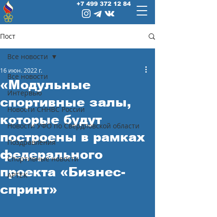
+7 499 372 12 84
Пост
Все новости
16 июн. 2022 г.
Все новости
«Модульные
Интервью
спортивные залы,
Новости СННВС России
которые будут
Новости УФО по Свердловской области
построены в рамках
Поздравления
федерального
Спортивные новости
проекта «Бизнес-
АРТЕК
спринт»