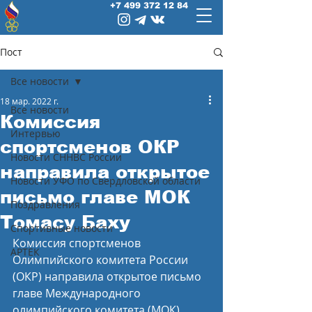
+7 499 372 12 84
Пост
Все новости
18 мар. 2022 г.
Все новости
Комиссия
Интервью
спортсменов ОКР
Новости СННВС России
направила открытое
Новости УФО по Свердловской области
письмо главе МОК
Поздравления
Томасу Баху
Спортивные новости
Комиссия спортсменов 
АРТЕК
Олимпийского комитета России 
(ОКР) направила открытое письмо 
главе Международного 
олимпийского комитета (МОК) 