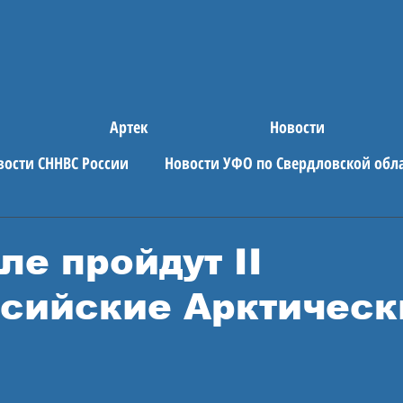
Артек
Новости
вости СННВС России
Новости УФО по Свердловской обл
е новости
АРТЕК
ле пройдут II
сийские Арктическ