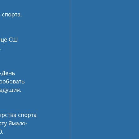
 спорта.
рце СШ 
.
«День 
робовать 
адушия.
рства спорта 
рту Ямало-
О.