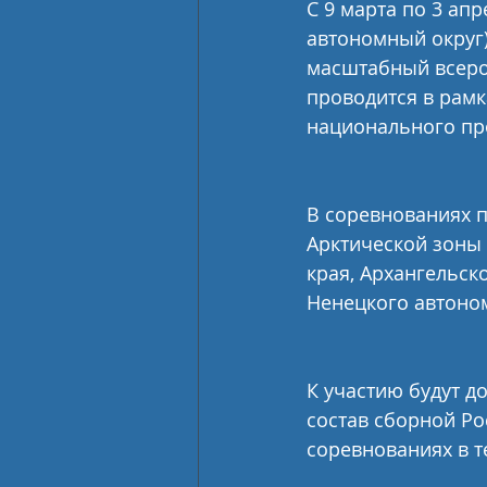
С 9 марта по 3 ап
автономный округ) 
масштабный всеро
проводится в рамк
национального пр
В соревнованиях п
Арктической зоны 
края, Архангельск
Ненецкого автоно
К участию будут д
состав сборной Ро
соревнованиях в т