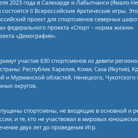
реля 2023 года в Салехарде и Лабытнанги (Ямало-Н
состоятся II Всероссийские Арктические игры. Это
ссийский проект для спортсменов северных широт
ах федерального проекта «Спорт – норма жизни» 
оекта «Демография».
римут участие 630 спортсменов из девяти регионо
страны: Республик Карелия, Коми, Саха (Якутия), К
ой и Мурманской областей, Ненецкого, Чукотского 
мных округов.
опущены спортсмены, не входящие в основной и р
ссии, и те, кто не участвовал в мировых юношеских
ечение двух лет до проведения Игр.