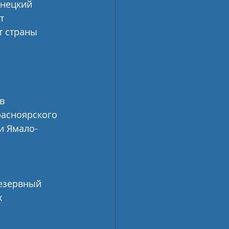
енецкий 
т 
 страны 
в 
расноярского 
и Ямало-
езервный 
 