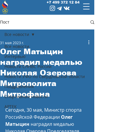
+7 499 372 12 84
Пост
Все новости
31 мая 2023 г.
Все новости
Олег Матыцин
Интервью
наградил медалью
Новости СННВС России
Николая Озерова
Новости УФО по Свердловской области
Митрополита
Поздравления
Митрофана
Спортивные новости
АРТЕК
Сегодня, 30 мая, Министр спорта 
Российской Федерации 
Олег 
Матыцин
 наградил медалью 
Николая Озерова Председателя 