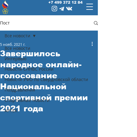
+7 499 372 12 84
Пост
Все новости
5 нояб. 2021 г.
Все новости
Завершилось
Интервью
народное онлайн-
Новости СННВС России
голосование
Новости УФО по Свердловской области
Национальной
Поздравления
спортивной премии
Спортивные новости
2021 года
АРТЕК