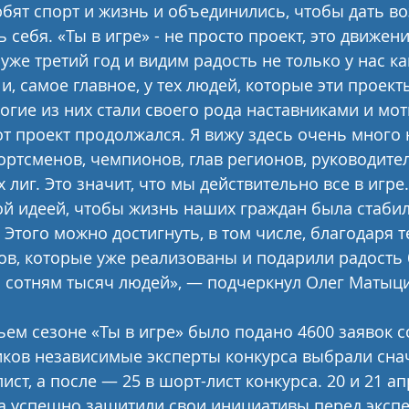
бят спорт и жизнь и объединились, чтобы дать в
себя. «Ты в игре» - не просто проект, это движени
же третий год и видим радость не только у нас ка
и, самое главное, у тех людей, которые эти проект
гие из них стали своего рода наставниками и мо
тот проект продолжался. Я вижу здесь очень много
ртсменов, чемпионов, глав регионов, руководите
лиг. Это значит, что мы действительно все в игре.
й идеей, чтобы жизнь наших граждан была стабил
 Этого можно достигнуть, в том числе, благодаря 
ов, которые уже реализованы и подарили радость 
 сотням тысяч людей», — подчеркнул Олег Матыц
ьем сезоне «Ты в игре» было подано 4600 заявок с
иков независимые эксперты конкурса выбрали снач
ист, а после — 25 в шорт-лист конкурса. 20 и 21 ап
са успешно защитили свои инициативы перед эксп