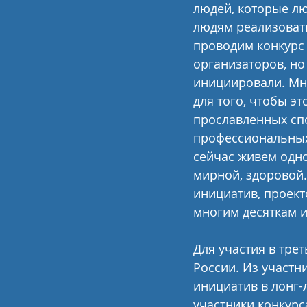
людей, которые лю
людям реализовать 
проводим конкурс у
организаторов, но 
инициировали. Мно
для того, чтобы э
прославленных спо
профессиональных 
сейчас живем одно
мирной, здоровой.
инициатив, проект
многим десяткам и
Для участия в трет
России. Из участн
инициатив в лонг-л
участники конкур