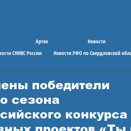
Артек
Новости
вости СННВС России
Новости УФО по Свердловской обл
е новости
АРТЕК
ены победители
го сезона
сийского конкурса
вных проектов «Ты 