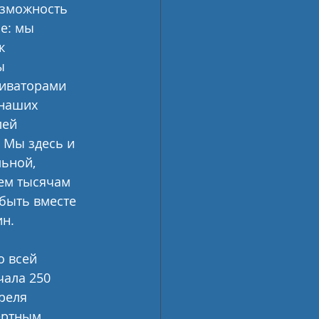
озможность 
е: мы 
к 
ы 
тиваторами 
 наших 
лей 
 Мы здесь и 
ьной, 
тем тысячам 
быть вместе 
ин.
о всей 
ала 250 
реля 
ертным 