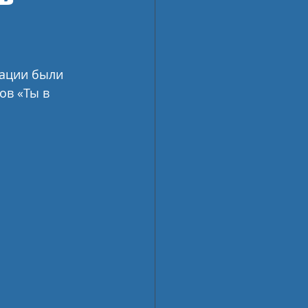
ации были 
в «Ты в 