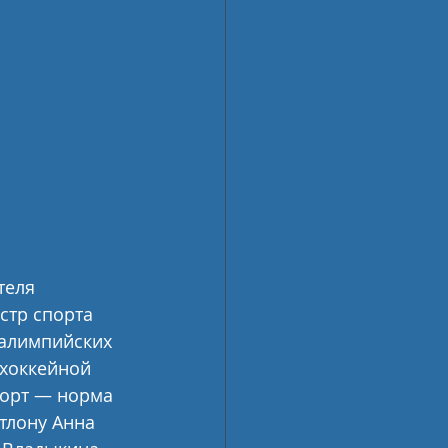
теля 
тр спорта 
алимпийских 
 хоккейной 
порт — норма 
тлону Анна 