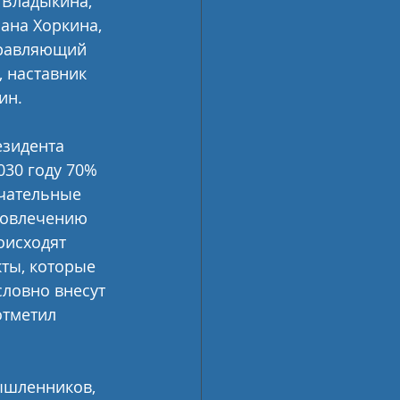
 Владыкина, 
ана Хоркина, 
правляющий 
 наставник 
ин.
езидента 
30 году 70% 
ечательные 
 вовлечению 
оисходят 
ты, которые 
словно внесут 
тметил 
ышленников, 