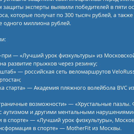
м защиты эксперты выявили победителей в пяти о
са, которые получат по 300 тысяч рублей, а также
е одного миллиона рублей.
ли:
-при — «Лучший урок физкультуры» из Московской
на развитие прыжков через резинку;
таб» — российская сеть веломаршрутов VeloRuss
ртостан;
а старта» — Академия пляжного волейбола BVC из
граничные возможности» — «Хрустальные пазлы. 
й с аутизмом и другими ментальными нарушениями
 в спорте» — «Лучший урок физкультуры», Москов
сформация в спорте» — MotherFit из Москвы.