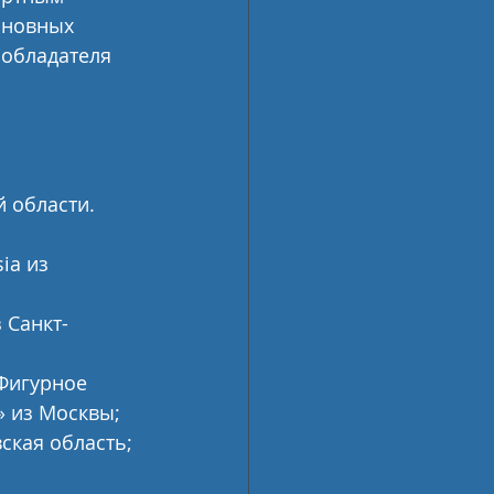
сновных 
 обладателя 
 области. 
ia из 
 Санкт-
Фигурное 
» из Москвы;
ская область;