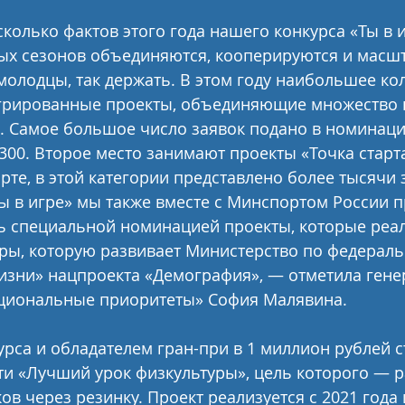
колько фактов этого года нашего конкурса «Ты в и
х сезонов объединяются, кооперируются и масш
молодцы, так держать. В этом году наибольшее ко
егрированные проекты, объединяющие множество 
. Самое большое число заявок подано в номинаци
300. Второе место занимают проекты «Точка старт
те, в этой категории представлено более тысячи з
ы в игре» мы также вместе с Минспортом России п
 специальной номинацией проекты, которые реал
ры, которую развивает Министерство по федераль
изни» нацпроекта «Демография», — отметила гене
циональные приоритеты» София Малявина.
рса и обладателем гран-при в 1 миллион рублей ст
и «Лучший урок физкультуры», цель которого — р
в через резинку. Проект реализуется с 2021 года 