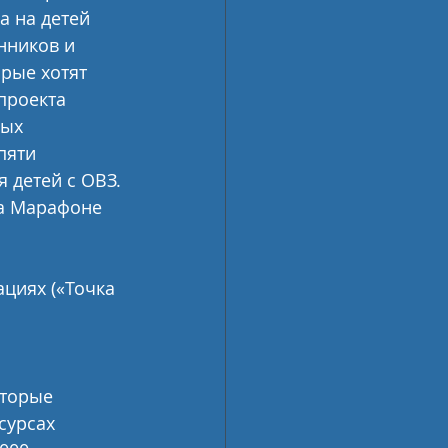
 на детей 
нников и 
рые хотят 
проекта 
ых 
пяти 
 детей с ОВЗ. 
а Марафоне 
циях («Точка 
торые 
урсах 