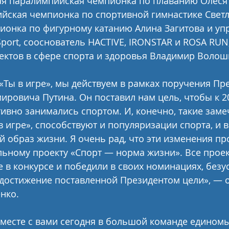
ая паралимпийская чемпионка по плаванию Олеся
йская чемпионка по спортивной гимнастике Светл
ионка по фигурному катанию Алина Загитова и у
ort, сооснователь HACTIVE, IRONSTAR и ROSA RUN,
ектов в сфере спорта и здоровья Владимир Волош
«Ты в игре», мы действуем в рамках поручения Пр
ровича Путина. Он поставил нам цель, чтобы к 20
ивно занимались спортом. И, конечно, такие зам
 в игре», способствуют и популяризации спорта, и
й образ жизни. Я очень рад, что эти изменения пр
ьному проекту «Спорт — норма жизни». Все проек
 в конкурсе и победили в своих номинациях, безу
достижение поставленной Президентом цели», — о
нко.
вместе с вами сегодня в большой команде едином