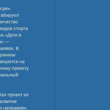
гре». 
табируют 
личество 
видов спорта 
ю «Дети в 
а» — 
аявок. В 
риняли 
изуются на 
ному проекту 
ральный 
ал проект из 
азвитие 
и направлен 