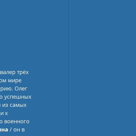
валер трёх 
ном мире 
орию. Олег 
во успешных 
 из самых 
и к 
о военного  
ина
 / он в 