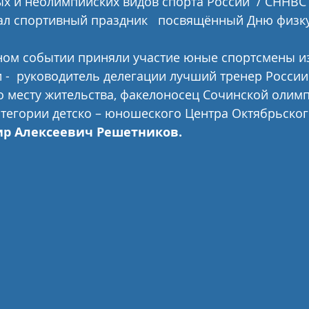
 и неолимпийских видов спорта России  / СННВС Р
ал спортивный праздник   посвящённый Дню физк
ом событии приняли участие юные спортсмены из 
 -  руководитель делегации лучший тренер России 
по месту жительства, факелоносец Сочинской олимпи
тегории детско – юношеского Центра Октябрьского
р Алексеевич Решетников.