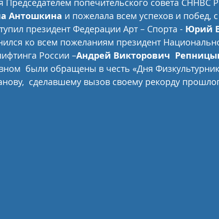
я Председателем попечительского совета СННВС Рос
на Антошкина
 и пожелала всем успехов и побед, с
тупил президент Федерации Арт – Спорта - 
Юрий В
нился ко всем пожеланиям президент Национально
ифтинга России –
Андрей Викторович  Репницын
вном  были обращены в честь «Дня Физкультурник
нову,  сделавшему вызов своему рекорду прошлог