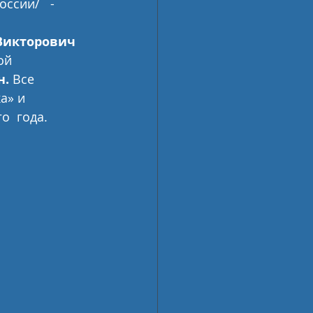
сии/   - 
 
икторович  
й  
. 
Все 
а» и 
о  года.