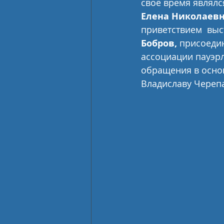
своё время являлс
Елена Николаев
приветствием  выс
Бобров,
 присоеди
ассоциации пауэрл
обращения в осно
Владиславу Черепа