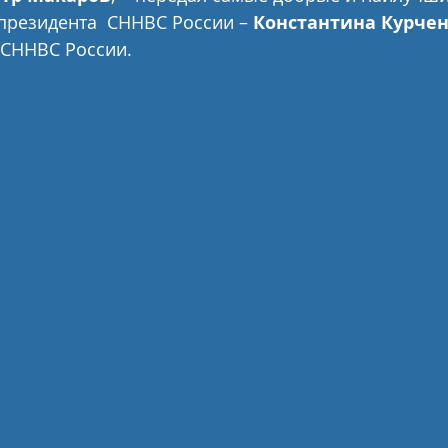
 президента  СННВС России – 
Константина Курче
 СННВС России. 