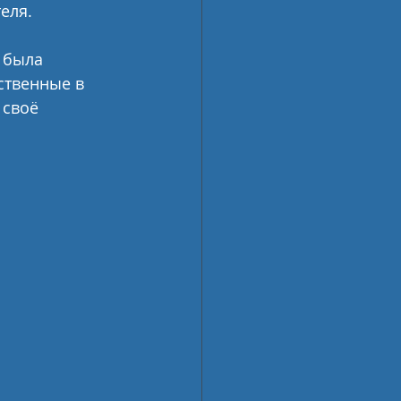
еля. 
 была 
ственные в 
 своё 