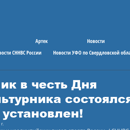
Артек
Новости
вости СННВС России
Новости УФО по Свердловской обл
е новости
АРТЕК
ик в честь Дня
ьтурника состоялся
 установлен!
 г.