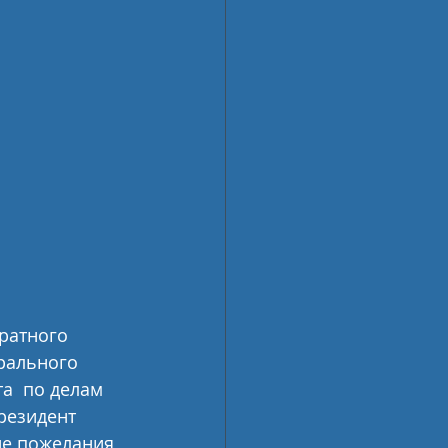
ратного 
рального 
а  по делам 
резидент  
ие пожелания 