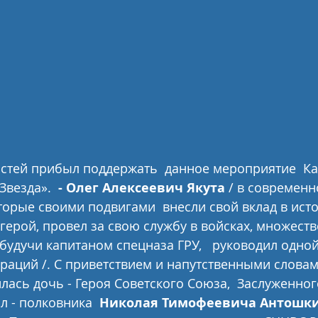
стей прибыл поддержать  данное мероприятие  Ка
везда».  
- Олег Алексеевич Якута
 / в современ
торые своими подвигами  внесли свой вклад в ист
 герой, провел за свою службу в войсках, множест
будучи капитаном спецназа ГРУ,   руководил одной
аций /. С приветствием и напутственными словам
лась дочь - Героя Советского Союза,  Заслуженног
л - полковника  
Николая Тимофеевича Антошк