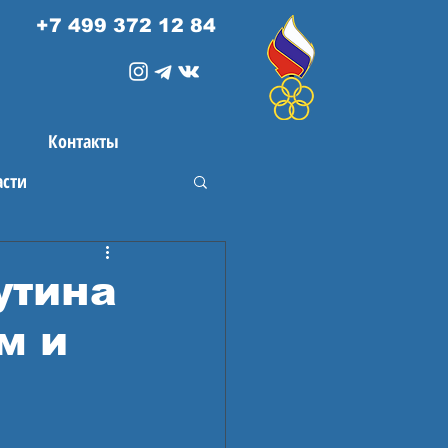
+7 499 372 12 84
Контакты
асти
утина
м и