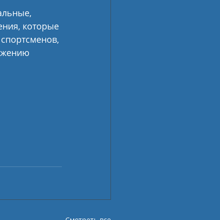
альные, 
ния, которые 
 спортсменов, 
ижению 
Смотреть все