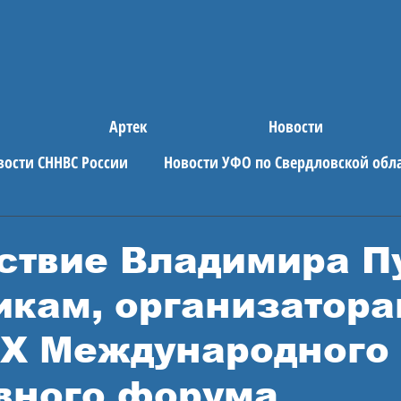
Артек
Новости
вости СННВС России
Новости УФО по Свердловской обл
е новости
АРТЕК
ствие Владимира П
икам, организатора
 Х Международного
вного форума