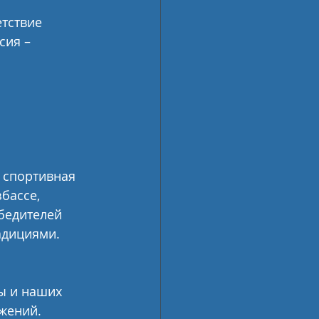
тствие 
сия – 
 спортивная 
бассе, 
бедителей 
адициями.
ы и наших 
ижений.