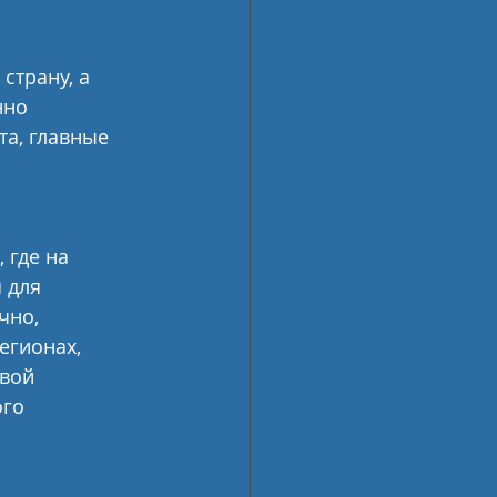
страну, а 
нно 
а, главные 
 где на 
 для 
чно, 
егионах, 
вой 
го 