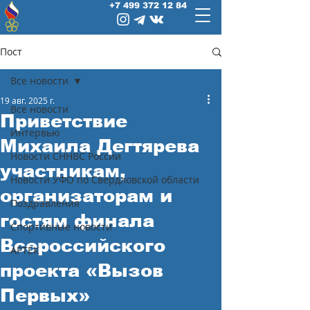
+7 499 372 12 84
Пост
Все новости
19 авг. 2025 г.
Все новости
Приветствие
Интервью
Михаила Дегтярева
Новости СННВС России
участникам,
Новости УФО по Свердловской области
организаторам и
Поздравления
гостям финала
Спортивные новости
Всероссийского
АРТЕК
проекта «Вызов
Первых»