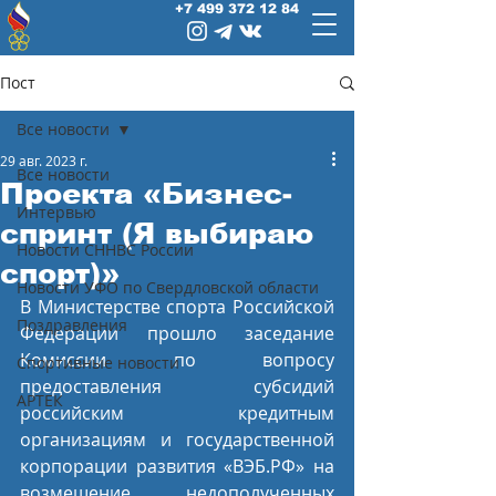
+7 499 372 12 84
Пост
Все новости
29 авг. 2023 г.
Все новости
Проекта «Бизнес-
Интервью
спринт (Я выбираю
Новости СННВС России
спорт)»
Новости УФО по Свердловской области
В Министерстве спорта Российской 
Поздравления
Федерации прошло заседание 
Комиссии по вопросу 
Спортивные новости
предоставления субсидий 
АРТЕК
российским кредитным 
организациям и государственной 
корпорации развития «ВЭБ.РФ» на 
возмещение недополученных 