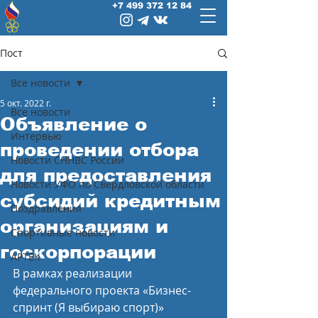
+7 499 372 12 84
Пост
Все новости
5 окт. 2022 г.
Все новости
Объявление о
Интервью
проведении отбора
Новости СННВС России
для предоставления
Новости УФО по Свердловской области
субсидий кредитным
Поздравления
организациям и
Спортивные новости
госкорпорации
АРТЕК
В рамках реализации 
федерального проекта «Бизнес-
спринт (Я выбираю спорт)» 