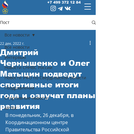
+7 499 372 12 84
Пост
Все новости
22 дек. 2022 г.
Все новости
Дмитрий
Интервью
Чернышенко и Олег
Новости СННВС России
Матыцин подведут
Новости УФО по Свердловской области
спортивные итоги
Поздравления
года и озвучат планы
Спортивные новости
развития
АРТЕК
В понедельник, 26 декабря, в 
Координационном центре 
Правительства Российской 