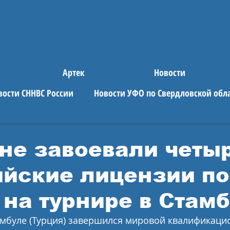
Артек
Новости
вости СННВС России
Новости УФО по Свердловской обл
е новости
АРТЕК
не завоевали четы
йские лицензии по
 на турнире в Стам
тамбуле (Турция) завершился мировой квалификаци