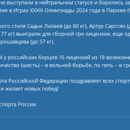
не выступали в нейтральном статусе и боролись за
тия в Играх XXXIII Олимпиады 2024 года в Париже 
го стиля Садык Лалаев (до 60 кг), Артур Саргсян (до
о 77 кг) выиграли для сборной три лицензии, еще о
рошавцева (до 57 кг).
4 у российских борцов 16 лицензий из 18 возможн
чество (шесть) – в вольной борьбе, по пять – в г
та Российской Федерации поздравляет всех спорт
и желает новых побед!
спорта России