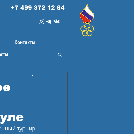
+7 499 372 12 84
Контакты
асти
ре
буле
онный турнир 