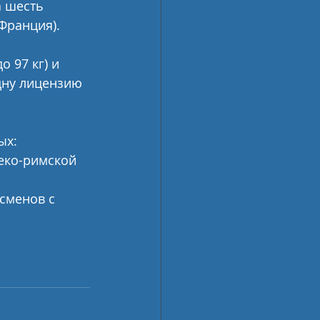
 шесть 
(Франция).
 97 кг) и 
дну лицензию 
ых: 
реко-римской 
сменов с 