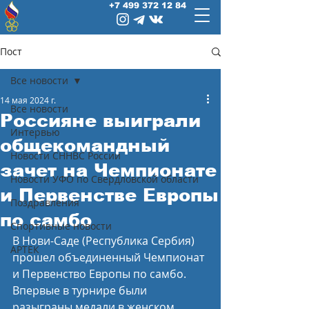
+7 499 372 12 84
Пост
Все новости
14 мая 2024 г.
Все новости
Россияне выиграли
Интервью
общекомандный
Новости СННВС России
зачет на Чемпионате
Новости УФО по Свердловской области
и Первенстве Европы
Поздравления
по самбо
Спортивные новости
В Нови-Саде (Республика Сербия) 
АРТЕК
прошел объединенный Чемпионат 
и Первенство Европы по самбо. 
Впервые в турнире были 
разыграны медали в женском 