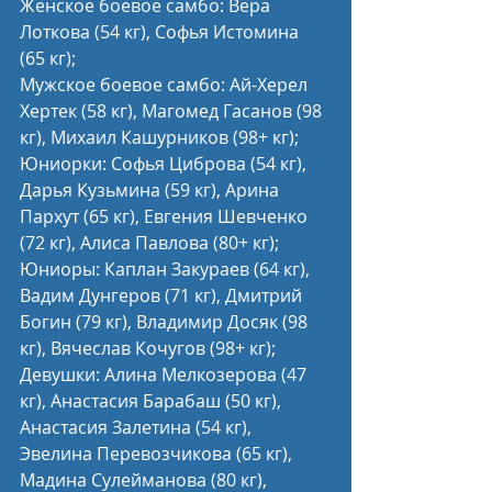
Женское боевое самбо: Вера 
Лоткова (54 кг), Софья Истомина 
(65 кг);
Мужское боевое самбо: Ай-Херел 
Хертек (58 кг), Магомед Гасанов (98 
кг), Михаил Кашурников (98+ кг);
Юниорки: Софья Циброва (54 кг), 
Дарья Кузьмина (59 кг), Арина 
Пархут (65 кг), Евгения Шевченко 
(72 кг), Алиса Павлова (80+ кг);
Юниоры: Каплан Закураев (64 кг), 
Вадим Дунгеров (71 кг), Дмитрий 
Богин (79 кг), Владимир Досяк (98 
кг), Вячеслав Кочугов (98+ кг);
Девушки: Алина Мелкозерова (47 
кг), Анастасия Барабаш (50 кг), 
Анастасия Залетина (54 кг), 
Эвелина Перевозчикова (65 кг), 
Мадина Сулейманова (80 кг), 