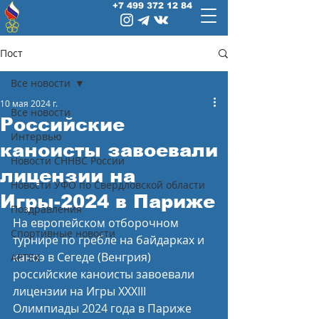
+7 499 372 12 84
Пост
Все новости
10 мая 2024 г.
Все новости
Российские
Интервью
каноисты завоевали
Новости СННВС России
лицензии на
Новости УФО по Свердловской области
Игры-2024 в Париже
Поздравления
На европейском отборочном 
Спортивные новости
турнире по гребле на байдарках и 
каноэ в Сегеде (Венгрия) 
АРТЕК
российские каноисты завоевали 
лицензии на Игры XXXIII 
Олимпиады 2024 года в Париже 