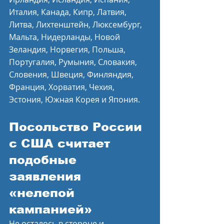
Италия, Канада, Кипр, Латвия, 
Литва, Лихтенштейн, Люксембург, 
Мальта, Нидерланды, Новой 
Зеландия, Норвегия, Польша, 
Португалия, Румыния, Словакия, 
Словения, Швеция, Финляндия, 
Франция, Хорватия, Чехия, 
Эстония, Южная Корея и Япония.
Посольство России 
с США считает 
подобные 
заявления 
«нелепой 
кампанией»
Не осталось в стороне и 