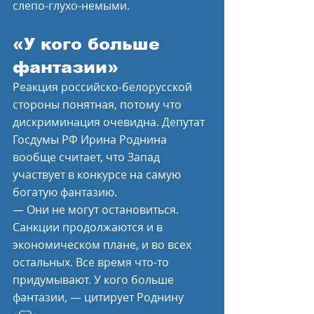
слепо-глухо-немыми.
«У кого больше 
фантазии»
Реакция российско-белорусской 
стороны понятная, потому что 
дискриминация очевидна. Депутат 
Госдумы РФ Ирина Роднина 
вообще считает, что Запад 
участвует в конкурсе на самую 
богатую фантазию.
— Они не могут остановиться. 
Санкции продолжаются и в 
экономическом плане, и во всех 
остальных. Все время что-то 
придумывают. У кого больше 
фантазии, — цитирует Роднину 