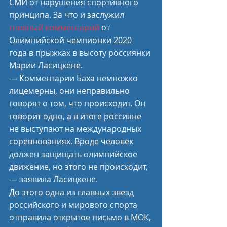
СМИ от нарушения спортивного 
принципа. За что и заслужил 
гневный комментарий
 от 
Олимпийской чемпионки 2020 
года в прыжках в высоту россиянки 
Марии Ласицкене.
— Комментарии Баха немножко 
лицемерны, они неправильно 
говорят о том, что происходит. Он 
говорит одно, а в итоге россияне 
не выступают на международных 
соревнованиях. Вроде человек 
должен защищать олимпийское 
движение, но этого не происходит, 
— заявила Ласицкене.
До этого одна из главных звезд 
российского и мирового спорта 
отправила открытое письмо в МОК, 