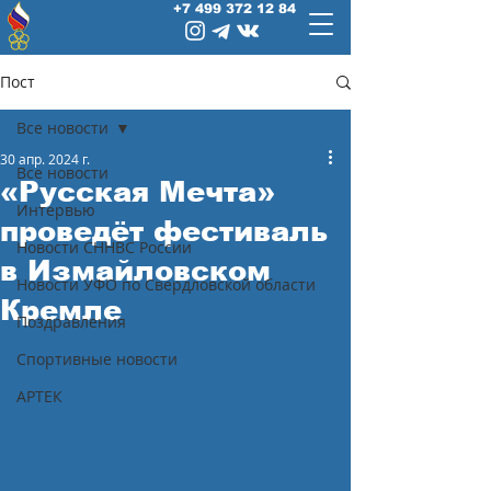
+7 499 372 12 84
Пост
Все новости
30 апр. 2024 г.
Все новости
«Русская Мечта»
Интервью
проведёт фестиваль
Новости СННВС России
в Измайловском
Новости УФО по Свердловской области
Кремле
Поздравления
Спортивные новости
АРТЕК