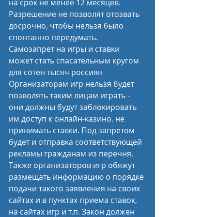
на срок не менее 12 месяцев. 
Разрешение не позволят отозвать 
досрочно, чтобы нельзя было 
спонтанно передумать.
Самозапрет на игры и ставки 
может стать спасательным кругом 
для сотен тысяч россиян
Организаторам игр нельзя будет 
позволять таким лицам играть - 
они должны будут заблокировать 
им доступ к онлайн-казино, не 
принимать ставки. Под запретом 
будет и отправка соответствующей 
рекламы гражданам из перечня. 
Также организаторов игр обяжут 
размещать информацию о порядке 
подачи такого заявления на своих 
сайтах и в пунктах приема ставок, 
на сайтах игр и т.п. Закон должен 