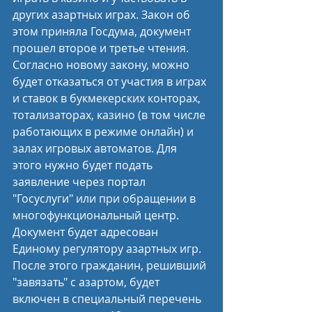
других азартных играх. Закон об 
этом приняла Госдума, документ 
прошел второе и третье чтения.
Согласно новому закону, можно 
будет отказаться от участия в играх 
и ставок в букмекерских конторах, 
тотализаторах, казино (в том числе 
работающих в режиме онлайн) и 
залах игровых автоматов. Для 
этого нужно будет подать 
заявление через портал 
"Госуслуги" или при обращении в 
многофункциональный центр. 
Документ будет адресован 
Единому регулятору азартных игр. 
После этого гражданин, решивший 
"завязать" с азартом, будет 
включен в специальный перечень 