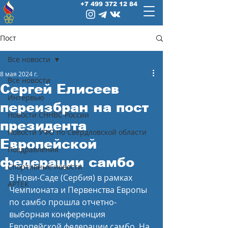
+7 499 372 12 84
Пост
Все новости
8 мая 2024 г.
Все новости
Сергей Елисеев
Интервью
переизбран на пост
Новости СННВС России
президента
Новости УФО по Свердловской области
Европейской
Поздравления
федерации самбо
Спортивные новости
В Нови-Саде (Сербия) в рамках 
АРТЕК
Чемпионата и Первенства Европы 
по самбо прошла отчетно-
выборная конференция 
Европейской федерации самбо. На 