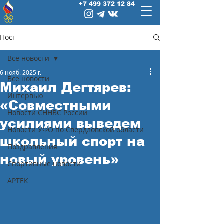
+7 499 372 12 84
Пост
Все новости
6 нояб. 2025 г.
Все новости
Михаил Дегтярев:
Интервью
«Совместными
Новости СННВС России
усилиями выведем
Новости УФО по Свердловской области
школьный спорт на
Поздравления
новый уровень»
Спортивные новости
АРТЕК