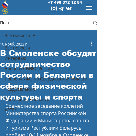
+7 499 372 12 84
Пост
Все новости
10 нояб. 2022 г.
Все новости
В Смоленске обсудят
Интервью
сотрудничество
Новости СННВС России
России и Беларуси в
Новости УФО по Свердловской области
сфере физической
Поздравления
культуры и спорта
Спортивные новости
Совместное заседание коллегий 
АРТЕК
Министерства спорта Российской 
Федерации и Министерства спорта 
и туризма Республики Беларусь 
пройдет 10-11 ноября в Смоленске. 