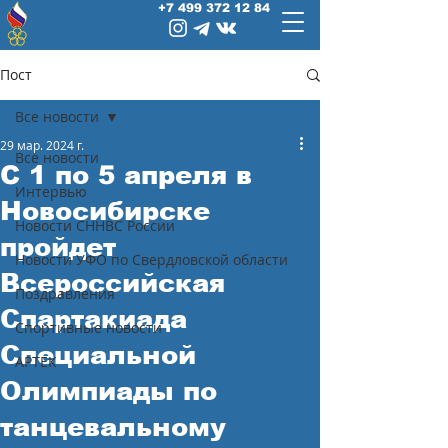
+7 499 372 12 84
Пост
Все новости
29 мар. 2024 г.
Все новости
C 1 по 5 апреля в
Интервью
Новосибирске
Новости СННВС России
пройдет
Новости УФО по Свердловской области
Всероссийская
Поздравления
Спартакиада
Спортивные новости
Специальной
АРТЕК
Олимпиады по
танцевальному