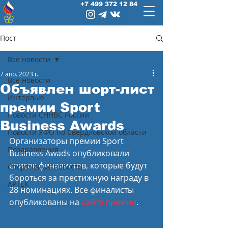
+7 499 372 12 84
Пост
Все новости
7 апр. 2023 г.
Все новости
Объявлен шорт-лист
Интервью
премии Sport
Новости СННВС России
Business Awards
Новости УФО по Свердловской области
Организаторы премии Sport 
Поздравления
Business Awads опубликовали 
список финалистов, которые будут 
Спортивные новости
бороться за престижную награду в 
АРТЕК
28 номинациях. Все финалисты 
опубликованы на 
сайте премии
.