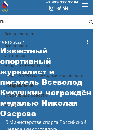
+7 499 372 12 84
Пост
Все новости
16 мар. 2022 г.
Все новости
Известный
Интервью
спортивный
Новости СННВС России
журналист и
Новости УФО по Свердловской области
писатель Всеволод
Поздравления
Кукушкин награждён
Спортивные новости
медалью Николая
АРТЕК
Озерова
В Министерстве спорта Российской 
Федерации состоялось 