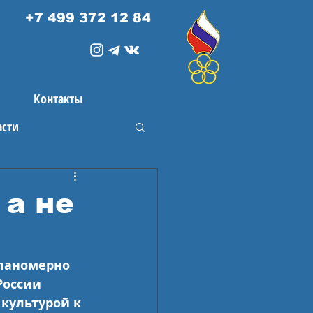
+7 499 372 12 84
Контакты
асти
 а не
ланомерно 
оссии 
культурой к 