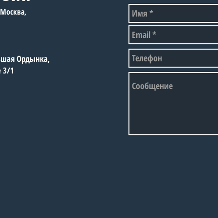
вос
, Москва,
рос
спо
сор
огр
льшая Ордынка,
е 3/1