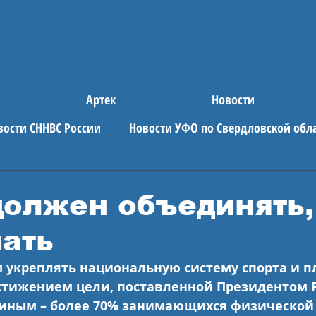
Артек
Новости
вости СННВС России
Новости УФО по Свердловской обл
е новости
АРТЕК
должен объединять,
ать
укреплять национальную систему спорта и п
стижением цели, поставленной Президентом Р
ным – более 70% занимающихся физической 