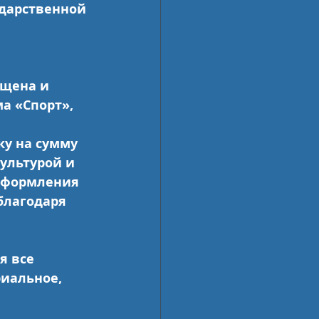
ударственной 
ущена и 
а «Спорт», 
у на сумму 
ультурой и 
оформления 
благодаря 
я все 
иальное, 