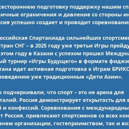
естороннюю подготовку поддержку нашим сп
личные ограничения и давление со стороны и
ссия успешно создает и проводит соревновани
оссийская Спартакиада сильнейших спортсмен
ран СНГ – в 2025 году уже третьи Игры пройду
 этом году в Казани с успехом прошел Между
й турнир «Игры Будущего» в формате фиджит
тана идет активная подготовка к Играм БРИКС,
роведению уже традиционные «Дети Азии».
подчеркивали, что спорт – это не арена для 
алий. Россия демонстрирует открытость для в
 и конфессий. Соревнования с международны
т Россия, привлекают спортсменов со всех ко
внем организации, гостеприимством, так и в