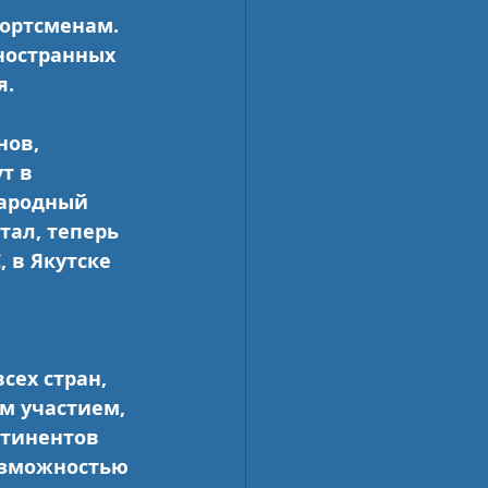
ортсменам. 
ностранных 
я.
ов, 
т в 
народный 
ал, теперь 
 в Якутске 
сех стран, 
м участием, 
нтинентов 
озможностью 