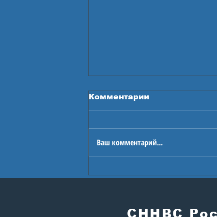
Комментарии
Ваш комментарий...
В Астане стартуют
Игры будущего
СННВС Ро