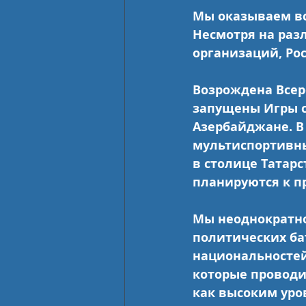
Мы оказываем вс
Несмотря на раз
организаций, Ро
Возрождена Всер
запущены Игры ст
Азербайджане. В
мультиспортивны
в столице Татарс
планируются к п
Мы неоднократно 
политических бат
национальностей
которые проводи
как высоким уро